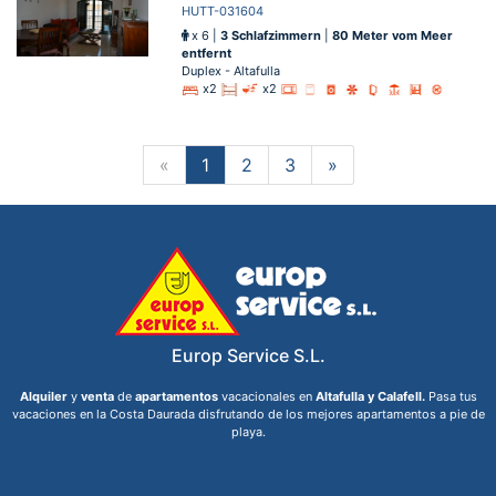
HUTT-031604
x 6 |
3 Schlafzimmern
|
80 Meter vom Meer
entfernt
Duplex - Altafulla
x2
x2
«
1
2
3
»
Europ Service S.L.
Alquiler
y
venta
de
apartamentos
vacacionales en
Altafulla y Calafell.
Pasa tus
vacaciones en la Costa Daurada disfrutando de los mejores apartamentos a pie de
playa.