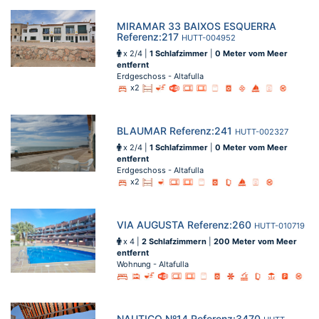
MIRAMAR 33 BAIXOS ESQUERRA
Referenz:217
HUTT-004952
x 2/4 |
1 Schlafzimmer
|
0 Meter vom Meer
entfernt
Erdgeschoss - Altafulla
x2
BLAUMAR Referenz:241
HUTT-002327
x 2/4 |
1 Schlafzimmer
|
0 Meter vom Meer
entfernt
Erdgeschoss - Altafulla
x2
VIA AUGUSTA Referenz:260
HUTT-010719
x 4 |
2 Schlafzimmern
|
200 Meter vom Meer
entfernt
Wohnung - Altafulla
NAUTICO Nº14 Referenz:3470