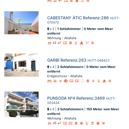
CABESTANY ÀTIC Referenz:286
HUTT-
070473
x 2 |
1 Schlafzimmer
|
0 Meter vom Meer
entfernt
Wohnung - Altafulla
x2
GARBÍ Referenz:263
HUTT-048423
x 4 |
2 Schlafzimmern
|
0 Meter vom Meer
entfernt
Erdgeschoss - Altafulla
PUNSODA Nº4 Referenz:3469
HUTT-
003434
x 5 |
3 Schlafzimmern
|
150 Meter vom Meer
entfernt
Wohnung - Altafulla
x5