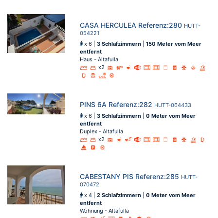
CASA HERCULEA Referenz:280
HUTT-
054221
x 6 |
3 Schlafzimmern
|
150 Meter vom Meer
entfernt
Haus - Altafulla
x2
PINS 6A Referenz:282
HUTT-064433
x 6 |
3 Schlafzimmern
|
0 Meter vom Meer
entfernt
Duplex - Altafulla
x2
CABESTANY PIS Referenz:285
HUTT-
070472
x 4 |
2 Schlafzimmern
|
0 Meter vom Meer
entfernt
Wohnung - Altafulla