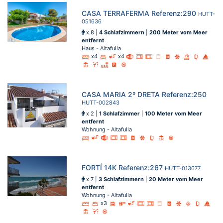
CASA TERRAFERMA Referenz:290
HUTT-
051636
x 8 |
4 Schlafzimmern
|
200 Meter vom Meer
entfernt
Haus - Altafulla
x4
x4
CASA MARIA 2º DRETA Referenz:250
HUTT-002843
x 2 |
1 Schlafzimmer
|
100 Meter vom Meer
entfernt
Wohnung - Altafulla
FORTÍ 14K Referenz:267
HUTT-013677
x 7 |
3 Schlafzimmern
|
20 Meter vom Meer
entfernt
Wohnung - Altafulla
x3