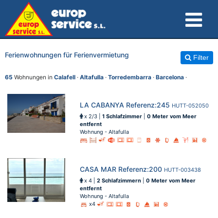
Ferienwohnungen für Ferienvermietung
Filter
65
Wohnungen in
Calafell
·
Altafulla
·
Torredembarra
·
Barcelona
·
LA CABANYA Referenz:245
HUTT-052050
x 2/3 |
1 Schlafzimmer
|
0 Meter vom Meer
entfernt
Wohnung - Altafulla
CASA MAR Referenz:200
HUTT-003438
x 4 |
2 Schlafzimmern
|
0 Meter vom Meer
entfernt
Wohnung - Altafulla
x4