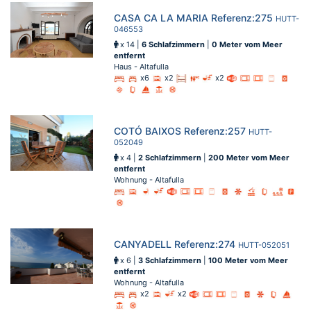
CASA CA LA MARIA Referenz:275
HUTT-
046553
x 14 |
6 Schlafzimmern
|
0 Meter vom Meer
entfernt
Haus - Altafulla
x6
x2
x2
COTÓ BAIXOS Referenz:257
HUTT-
052049
x 4 |
2 Schlafzimmern
|
200 Meter vom Meer
entfernt
Wohnung - Altafulla
CANYADELL Referenz:274
HUTT-052051
x 6 |
3 Schlafzimmern
|
100 Meter vom Meer
entfernt
Wohnung - Altafulla
x2
x2