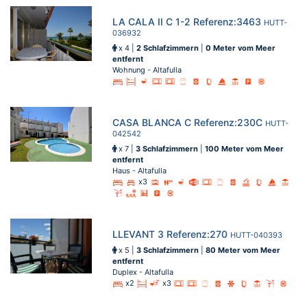
LA CALA II C 1-2 Referenz:3463
HUTT-
036932
x 4 |
2 Schlafzimmern
|
0 Meter vom Meer
entfernt
Wohnung - Altafulla
CASA BLANCA C Referenz:230C
HUTT-
042542
x 7 |
3 Schlafzimmern
|
100 Meter vom Meer
entfernt
Haus - Altafulla
x3
LLEVANT 3 Referenz:270
HUTT-040393
x 5 |
3 Schlafzimmern
|
80 Meter vom Meer
entfernt
Duplex - Altafulla
x2
x3