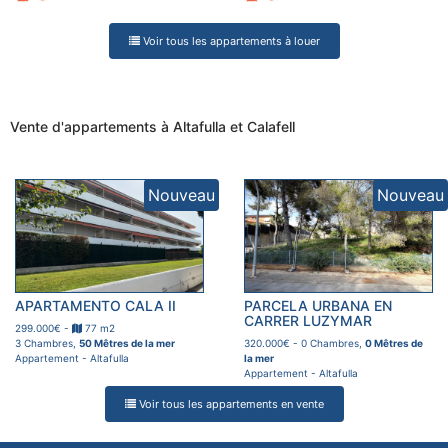
Voir tous les appartements à louer
Vente d'appartements à Altafulla et Calafell
Nouveau
Nouveau
APARTAMENTO CALA II
PARCELA URBANA EN
CARRER LUZYMAR
299.000€ -
77 m2
3 Chambres,
50 Mêtres de la mer
320.000€ - 0 Chambres,
0 Mêtres de
Appartement - Altafulla
la mer
Appartement - Altafulla
Voir tous les appartements en vente