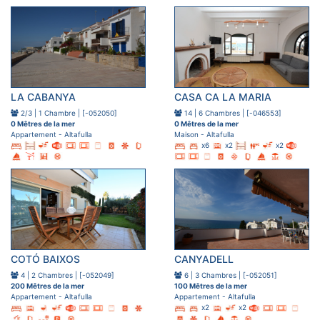
LA CABANYA
CASA CA LA MARIA
2/3 | 1 Chambre | [-052050]
14 | 6 Chambres | [-046553]
0 Mêtres de la mer
0 Mêtres de la mer
Appartement - Altafulla
Maison - Altafulla
x6
x2
x2
COTÓ BAIXOS
CANYADELL
4 | 2 Chambres | [-052049]
6 | 3 Chambres | [-052051]
200 Mêtres de la mer
100 Mêtres de la mer
Appartement - Altafulla
Appartement - Altafulla
x2
x2