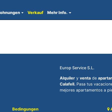
ohnungen
Verkauf
Mehr Info.
Europ Service S.L.
Alquiler
y
venta
de
aparta
Calafell.
Pasa tus vacacione
mejores apartamentos a pie
Bedingungen
A