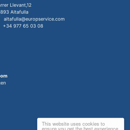
rrer Llevant,12
893 Altafulla
altafulla@europservice.com
+34 977 65 03 08
com
gen
This website uses cookies to
ensure you get the best experience