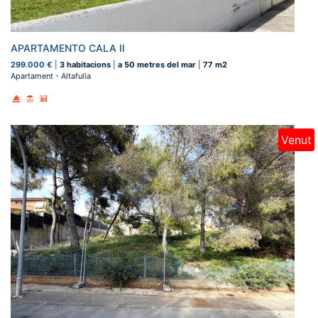
APARTAMENTO CALA II
299.000 €
|
3 habitacions
|
a 50 metres del mar
|
77 m2
Apartament - Altafulla
Venut
Nou