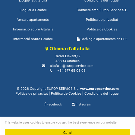
Lloguer a Altafulla
Condicions del lloguer
Lloguer a Calafell
Contacte amb Europ Service S.L.
Venta d'apartaments
Política de privacitat
Informació sobre Altafulla
Política de Cookies
Informació sobre Calafell
Catàleg d'apartaments en PDF
Oficina d'altafulla
Carrer Llevant,12
43893 Altafulla
altafulla@europservice.com
+34 977 65 03 08
© 2026 Copyright EUROP SERVICE S.L.
www.europservice.com
Política de privacitat
|
Política de Cookies
|
Condicions del lloguer
Facebook
Instagram
This website uses cookies to ensure you get the best experience on our website.
Got it!