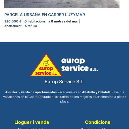
PARCELA URBANA EN CARRER LUZYMAR
320.000 €
|
0 habitacions
|
a 0 metres del mar
|
Apartament - Altafulla
Europ Service S.L.
Alquiler
y
venta
de
apartamentos
vacacionales en
Altafulla y Calafell.
Pasa tus
vacaciones en la Costa Daurada disfrutando de los mejores apartamentos a pie de
playa.
Lloguer i venda
Condicions