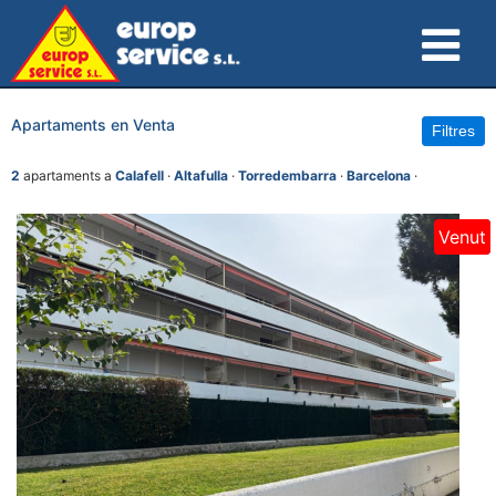
Apartaments en Venta
Filtres
2
apartaments a
Calafell
·
Altafulla
·
Torredembarra
·
Barcelona
·
Venut
Nou